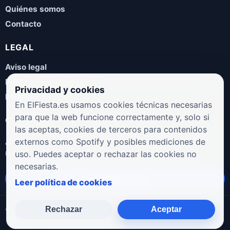
Quiénes somos
Contacto
LEGAL
Aviso legal
Política de privacidad
Privacidad y cookies
Política de cookies
En ElFiesta.es usamos cookies técnicas necesarias
para que la web funcione correctamente y, solo si
COLABORA
las aceptas, cookies de terceros para contenidos
¿Eres artista, manager, sello o promotor? Envíanos tus
externos como Spotify y posibles mediciones de
novedades, galas, entrevistas o propuestas musicales.
uso. Puedes aceptar o rechazar las cookies no
necesarias.
Enviar propuesta
Leer política de cookies
Rechazar
Aceptar
© 2026 ElFiesta.es
Noticias · Galas · Entrevistas · Música