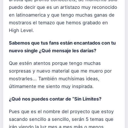
puedo decir que es un artistazo muy reconocido
en latinoamerica y que tengo muchas ganas de
mostraros el temazo que hemos grabado en
High Level.
Sabemos que tus fans están encantados con tu
nuevo single ¿
Qu
é
mensaje les darí
as?
Que estén atentos porque tengo muchas
sorpresas y nuevo material que me muero por
mostrarles... También muchísimas ideas,
últimamente me siento muy inspirada.
¿
Qu
é
nos puedes contar de
“
Sin Lí
mites?
Pues que es el nombre del proyecto que estoy
sacando sencillo a sencillo, serán 5 temas que
irán viendo la luz mes a mes más o menos