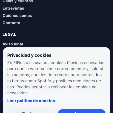
Galas y eventos
Entrevistas
Quiénes somos
Contacto
LEGAL
Aviso legal
Política de privacidad
Privacidad y cookies
Política de cookies
En ElFiesta.es usamos cookies técnicas necesarias
para que la web funcione correctamente y, solo si
COLABORA
las aceptas, cookies de terceros para contenidos
¿Eres artista, manager, sello o promotor? Envíanos tus
externos como Spotify y posibles mediciones de
novedades, galas, entrevistas o propuestas musicales.
uso. Puedes aceptar o rechazar las cookies no
necesarias.
Enviar propuesta
Leer política de cookies