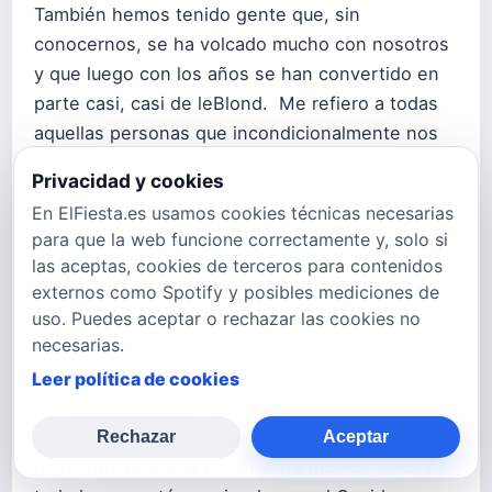
También hemos tenido gente que, sin
conocernos, se ha volcado mucho con nosotros
y que luego con los años se han convertido en
parte casi, casi de leBlond. Me refiero a todas
aquellas personas que incondicionalmente nos
siguen, nos ayudan en las redes sociales a
Privacidad y cookies
compartir todo, se compran nuestros discos,
En ElFiesta.es usamos cookies técnicas necesarias
nos vienen a ver a los conciertos, nos regalan
para que la web funcione correctamente y, solo si
cosas, pero sobretodo, lo más valioso es el
las aceptas, cookies de terceros para contenidos
cariño que nos transmiten y nos demuestran
externos como Spotify y posibles mediciones de
cada día. A toda esa gente, GRACIAS.
uso. Puedes aceptar o rechazar las cookies no
necesarias.
¿Qué mensaje daríais a toda esa gente que os
Leer política de cookies
sigue y están luchando a vuestro lado?
-Richard: El mensaje que daría yo en este
Rechazar
Aceptar
momento, más que por nuestra música, sería por