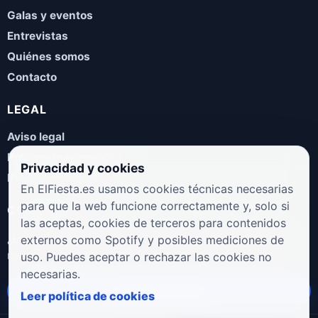
Galas y eventos
Entrevistas
Quiénes somos
Contacto
LEGAL
Aviso legal
Política de privacidad
Privacidad y cookies
Política de cookies
En ElFiesta.es usamos cookies técnicas necesarias
para que la web funcione correctamente y, solo si
COLABORA
las aceptas, cookies de terceros para contenidos
¿Eres artista, manager, sello o promotor? Envíanos tus
externos como Spotify y posibles mediciones de
novedades, galas, entrevistas o propuestas musicales.
uso. Puedes aceptar o rechazar las cookies no
necesarias.
Enviar propuesta
Leer política de cookies