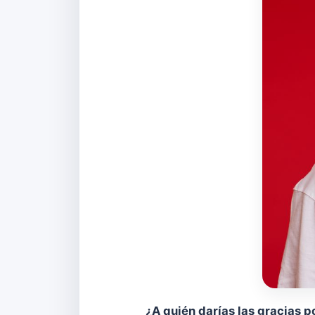
¿A quién darías las gracias p