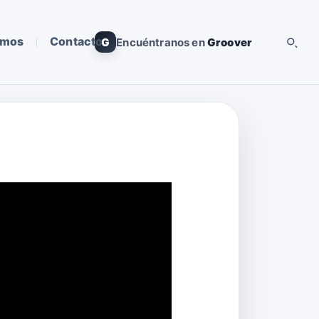
omos
Contacto
G
Encuéntranos en
Groover