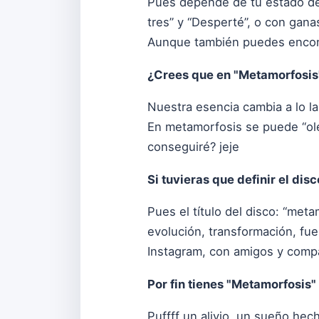
Pues depende de tu estado de
tres” y “Desperté”, o con gan
Aunque también puedes encontr
¿Crees que en "Metamorfosis
Nuestra esencia cambia a lo l
En metamorfosis se puede “ole
conseguiré? jeje
Si tuvieras que definir el dis
Pues el título del disco: “met
evolución, transformación, fu
Instagram, con amigos y compa
Por fin tienes "Metamorfosis"
Puffff un alivio, un sueño hech