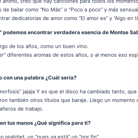
 ánimo, creo que hay canciones para todos los momentos
as de bailar como “No Más” o “Poco a poco” y más sensu
ar dedicatorias de amor como “El amor es” y “Algo en tí
" podemos encontrar verdadera esencia de Montse Sa
argo de los años, como un buen vino.
r” diferentes aromas de estos años, o al menos eso espe
co con una palabra ¿Cuál sería?
amorfosis” jajaja Y es que el disco ha cambiado tanto, que
eron también otros títulos que baraje. Llego un momento
ñeros de trabajo.
 en tus manos ¿Qué significa para ti?
o realidad, un “pues ya está” un “por fin”.