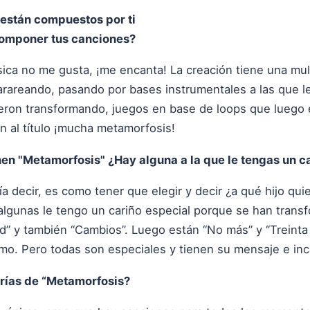
están compuestos por ti
componer tus canciones?
úsica no me gusta, ¡me encanta! La creación tiene una m
tarareando, pasando por bases instrumentales a las que l
eron transformando, juegos en base de loops que luego e
n al título ¡mucha metamorfosis!
n "Metamorfosis" ¿Hay alguna a la que le tengas un ca
a decir, es como tener que elegir y decir ¿a qué hijo qu
a algunas le tengo un cariño especial porque se han tran
” y también “Cambios”. Luego están “No más” y “Treinta 
mo. Pero todas son especiales y tienen su mensaje e incl
rías de “Metamorfosis?