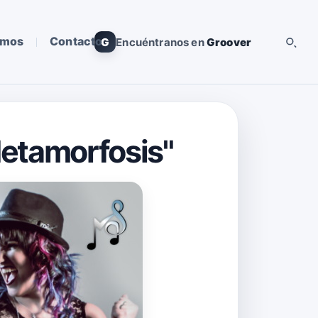
omos
Contacto
G
Encuéntranos en
Groover
Metamorfosis"