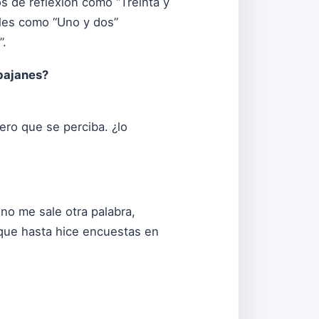
 de reflexión como “Treinta y
ales como “Uno y dos”
”.
bajanes?
ro que se perciba. ¿lo
 no me sale otra palabra,
 que hasta hice encuestas en