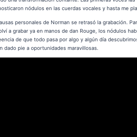
osticaron nódulos en las cuerdas vocales y hasta me pl
 causas personales de Norman se retrasó la grabación. P
olví a grabar ya en manos de dan Rouge, los nódulos ha
reencia de que todo pasa por algo y algún día descubrimo
an dado pie a oportunidades maravillosas.