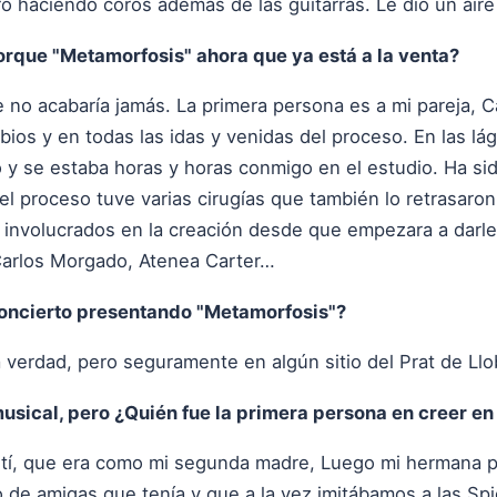
ó haciendo coros además de las guitarras. Le dio un air
orque "Metamorfosis" ahora que ya está a la venta?
 no acabaría jamás. La primera persona es a mi pareja, C
s y en todas las idas y venidas del proceso. En las lágr
o y se estaba horas y horas conmigo en el estudio. Ha si
l proceso tuve varias cirugías que también lo retrasaron
s involucrados en la creación desde que empezara a darl
 Carlos Morgado, Atenea Carter…
oncierto presentando "Metamorfosis"?
 verdad, pero seguramente en algún sitio del Prat de Ll
sical, pero ¿Quién fue la primera persona en creer en 
tití, que era como mi segunda madre, Luego mi hermana 
po de amigas que tenía y que a la vez imitábamos a las S