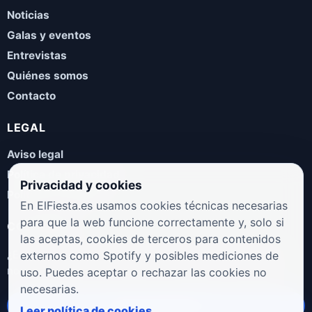
Noticias
Galas y eventos
Entrevistas
Quiénes somos
Contacto
LEGAL
Aviso legal
Política de privacidad
Privacidad y cookies
Política de cookies
En ElFiesta.es usamos cookies técnicas necesarias
para que la web funcione correctamente y, solo si
COLABORA
las aceptas, cookies de terceros para contenidos
¿Eres artista, manager, sello o promotor? Envíanos tus
externos como Spotify y posibles mediciones de
novedades, galas, entrevistas o propuestas musicales.
uso. Puedes aceptar o rechazar las cookies no
necesarias.
Enviar propuesta
Leer política de cookies