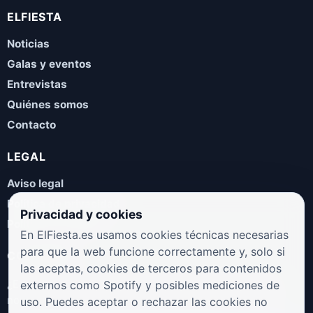
ELFIESTA
Noticias
Galas y eventos
Entrevistas
Quiénes somos
Contacto
LEGAL
Aviso legal
Política de privacidad
Privacidad y cookies
Política de cookies
En ElFiesta.es usamos cookies técnicas necesarias
para que la web funcione correctamente y, solo si
COLABORA
las aceptas, cookies de terceros para contenidos
¿Eres artista, manager, sello o promotor? Envíanos tus
externos como Spotify y posibles mediciones de
novedades, galas, entrevistas o propuestas musicales.
uso. Puedes aceptar o rechazar las cookies no