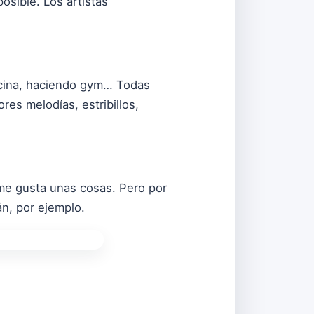
osible. Los artistas
ocina, haciendo gym… Todas
es melodías, estribillos,
me gusta unas cosas. Pero por
án, por ejemplo.