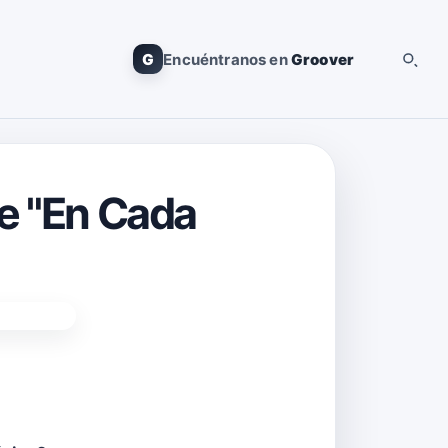
G
Encuéntranos en
Groover
le "En Cada