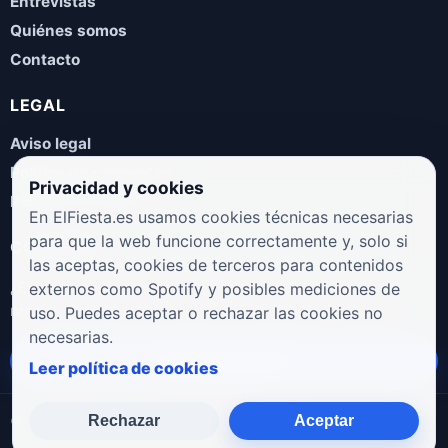
Entrevistas
Quiénes somos
Contacto
LEGAL
Aviso legal
Política de privacidad
Privacidad y cookies
Política de cookies
En ElFiesta.es usamos cookies técnicas necesarias
para que la web funcione correctamente y, solo si
COLABORA
las aceptas, cookies de terceros para contenidos
¿Eres artista, manager, sello o promotor? Envíanos tus
externos como Spotify y posibles mediciones de
novedades, galas, entrevistas o propuestas musicales.
uso. Puedes aceptar o rechazar las cookies no
necesarias.
Enviar propuesta
Leer política de cookies
Rechazar
Aceptar
© 2026 ElFiesta.es
Noticias · Galas · Entrevistas · Música