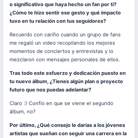
o significativo que haya hecho un fan por ti?
¿
C
ómo te hizo sentir ese gesto y qu
é
impacto
tuvo en tu relación con tus seguidores?
Recuerdo con cariño cuando un grupo de fans
me regaló un video recopilando los mejores
momentos de conciertos y entrevistas y lo
mezclaron con mensajes personales de ellos.
Tras todo este esfuerzo y dedicación puesto en
tu nuevo
álbum,
¿Tienes alg
ú
n plan o proyecto
futuro que nos puedas adelantar?
Claro :) Confío en que se viene el segundo
álbum, no?
Por
ú
ltimo,
¿
Qu
é
consejo le dar
í
as a los jóvenes
artistas que sueñan con seguir una carrera en la