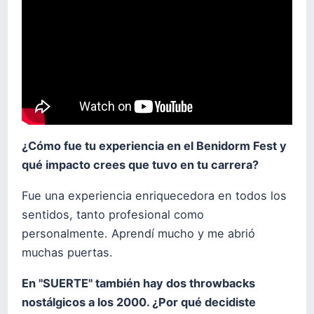
¿
C
ómo fue tu experiencia en el Benidorm Fest y
qu
é
impacto crees que tuvo en tu carrera?
Fue una experiencia enriquecedora en todos los
sentidos, tanto profesional como
personalmente. Aprendí mucho y me abrió
muchas puertas.
En "SUERTE" tambi
é
n hay dos throwbacks
nost
á
lgicos a los 2000. ¿Por qu
é
decidiste