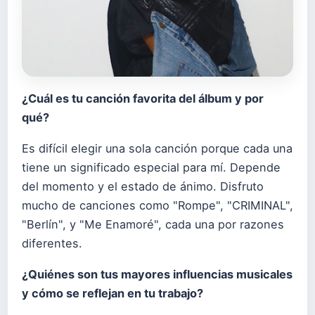
¿
Cuá
l es tu canció
n favorita del
á
lbum y por
qu
é
?
Es difícil elegir una sola canción porque cada una
tiene un significado especial para mí. Depende
del momento y el estado de ánimo. Disfruto
mucho de canciones como "Rompe", "CRIMINAL",
"Berlín", y "Me Enamoré", cada una por razones
diferentes.
¿
Qui
é
nes son tus mayores influencias musicales
y cómo se reflejan en tu trabajo?