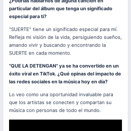
¿
Podrí
as hablarnos de alguna canción en
particular del
á
lbum que tenga un significado
especial para ti?
"SUERTE" tiene un significado especial para mí.
Refleja mi visión de la vida, persiguiendo sueños,
amando vivir y buscando y encontrando la
SUERTE en cada momento.
"QUE LA DETENGAN" ya se ha convertido en un
é
xito viral en TikTok. ¿
Qu
é
opinas del impacto de
las redes sociales en la m
ú
sica hoy en d
í
a?
Lo veo como una oportunidad invaluable para
que los artistas se conecten y compartan su
música con personas de todo el mundo.