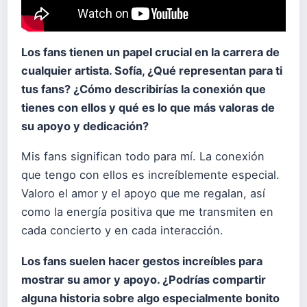
Los fans tienen un papel crucial en la carrera de
cualquier artista. Sof
ía,
¿
Qu
é
representan para ti
tus fans? ¿
C
ómo describir
í
as la conexión que
tienes con ellos y qu
é
es lo que m
á
s valoras de
su apoyo y dedicació
n?
Mis fans significan todo para mí. La conexión
que tengo con ellos es increíblemente especial.
Valoro el amor y el apoyo que me regalan, así
como la energía positiva que me transmiten en
cada concierto y en cada interacción.
Los fans suelen hacer gestos incre
í
bles para
mostrar su amor y apoyo. ¿
Podrí
as compartir
alguna historia sobre algo especialmente bonito