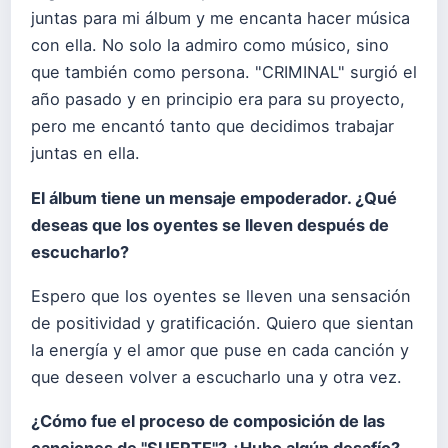
juntas para mi álbum y me encanta hacer música
con ella. No solo la admiro como músico, sino
que también como persona. "CRIMINAL" surgió el
año pasado y en principio era para su proyecto,
pero me encantó tanto que decidimos trabajar
juntas en ella.
El
á
lbum tiene un mensaje empoderador. ¿
Qu
é
deseas que los oyentes se lleven despu
é
s de
escucharlo?
Espero que los oyentes se lleven una sensación
de positividad y gratificación. Quiero que sientan
la energía y el amor que puse en cada canción y
que deseen volver a escucharlo una y otra vez.
¿
C
ómo fue el proceso de composición de las
canciones de "SUERTE"? ¿Hubo alg
ú
n desaf
í
o?