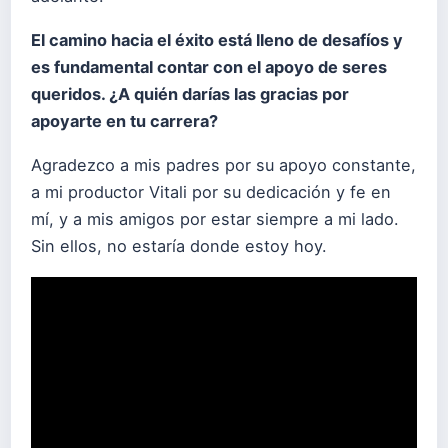
El camino hacia el
é
xito est
á
lleno de desaf
í
os y
es fundamental contar con el apoyo de seres
queridos. ¿
A qui
é
n dar
í
as las gracias por
apoyarte en tu carrera?
Agradezco a mis padres por su apoyo constante,
a mi productor Vitali por su dedicación y fe en
mí, y a mis amigos por estar siempre a mi lado.
Sin ellos, no estaría donde estoy hoy.