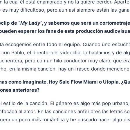
en la cual él está enamorado y no la quiere perder. Aparte
 es muy dificultoso, pero aun así siempre están las ganas
clip de “
My Lady
”, y sabemos que será un cortometraje
 pueden esperar los fans de esta producción audiovisua
 la escogemos entre todo el equipo. Cuando uno escucha
, con Pablo, el director del videoclip, lo hablamos y de a
 ochentera, pero con un hilo conductor muy claro, que era
echo, en la misma canción, hay un fraseo donde menciono
emas como Imagínate, Hoy Sale Flow Miami o Utopía. ¿Q
iones anteriores?
el estilo de la canción. El género es algo más pop urbano
nfocada al amor. En las canciones anteriores las letras s
fuera un poco más romántica y he buscado hacer algo dis