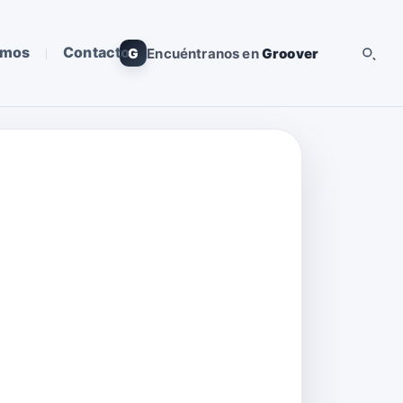
omos
Contacto
G
Encuéntranos en
Groover