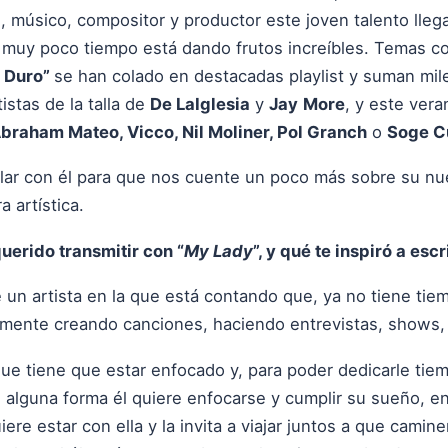
, músico, compositor y productor este joven talento lle
n muy poco tiempo está dando frutos increíbles. Temas 
o Duro”
se han colado en destacadas playlist y suman mil
stas de la talla de
De LaIglesia
y
Jay
More
, y este ver
braham Mateo, Vicco, Nil Moliner, Pol Granch
o
Soge C
lar con él para que nos cuente un poco más sobre su nu
 artística.
uerido transmitir con “
My Lady
”, y qué te inspiró a esc
 un artista en la que está contando que, ya no tiene tiem
emente creando canciones, haciendo entrevistas, shows
e tiene que estar enfocado y, para poder dedicarle tiemp
 De alguna forma él quiere enfocarse y cumplir su sueño, 
iere estar con ella y la invita a viajar juntos a que cami