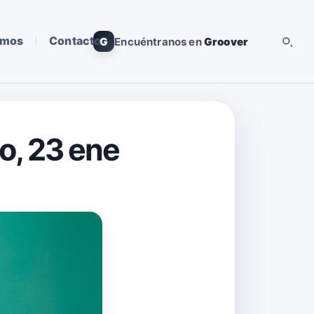
omos
Contacto
G
Encuéntranos en
Groover
o, 23 ene