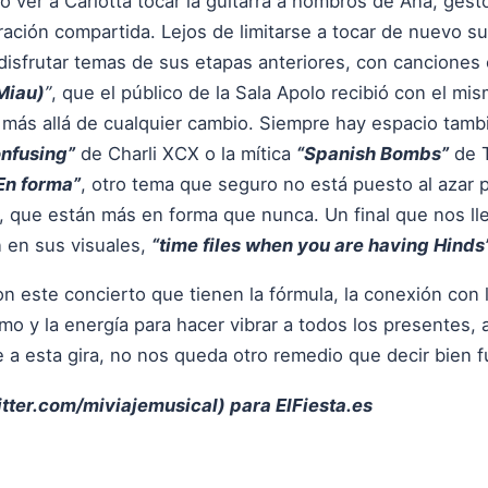
ver a Carlotta tocar la guitarra a hombros de Ana, gest
ación compartida. Lejos de limitarse a tocar de nuevo su 
 disfrutar temas de sus etapas anteriores, con cancione
(Miau)
”
, que el público de la Sala Apolo recibió con el m
a más allá de cualquier cambio. Siempre hay espacio tam
onfusing”
de Charli XCX o la mítica
“Spanish Bombs”
de T
En forma”
, otro tema que seguro no está puesto al azar 
 que están más en forma que nunca. Un final que nos ll
 en sus visuales,
“time files when you are having Hinds”
n este concierto que tienen la fórmula, la conexión con
mo y la energía para hacer vibrar a todos los presentes,
e a esta gira, no nos queda otro remedio que decir bien 
itter.com/miviajemusical
) para ElFiesta.es