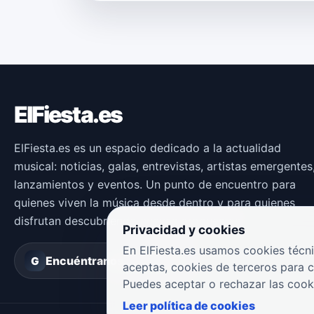
ElFiesta.es
ElFiesta.es es un espacio dedicado a la actualidad
musical: noticias, galas, entrevistas, artistas emergentes
lanzamientos y eventos. Un punto de encuentro para
quienes viven la música desde dentro y para quienes
disfrutan descubriendo nuevas propuestas.
Privacidad y cookies
En ElFiesta.es usamos cookies técni
Encuéntranos en
Groover
G
aceptas, cookies de terceros para 
Puedes aceptar o rechazar las cook
Leer política de cookies