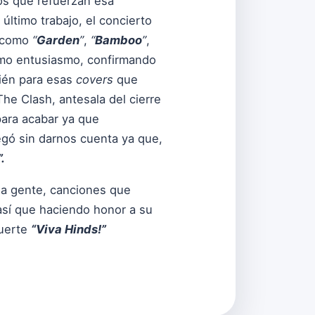
os que refuerzan esa
último trabajo, el concierto
s como
“
Garden
”
,
“
Bamboo
”
,
ismo entusiasmo, confirmando
bién para esas
covers
que
he Clash, antesala del cierre
para acabar ya que
egó sin darnos cuenta ya que,
.
 la gente, canciones que
 así que haciendo honor a su
fuerte
“Viva Hinds!”