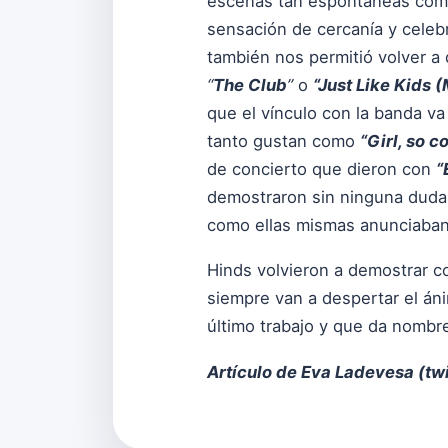
escenas tan espontáneas como 
sensación de cercanía y celebr
también nos permitió volver a
“
The Club
”
o
“Just Like Kids 
que el vínculo con la banda v
tanto gustan como
“Girl, so c
de concierto que dieron con
“
demostraron sin ninguna duda,
como ellas mismas anunciaban
Hinds volvieron a demostrar co
siempre van a despertar el áni
último trabajo y que da nombr
Artículo de Eva Ladevesa (
tw