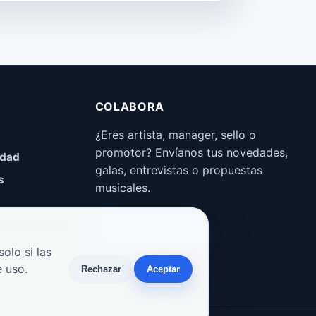
COLABORA
¿Eres artista, manager, sello o
promotor? Envíanos tus novedades,
idad
galas, entrevistas o propuestas
s
musicales.
Enviar propuesta
olo si las
 uso.
Rechazar
Aceptar