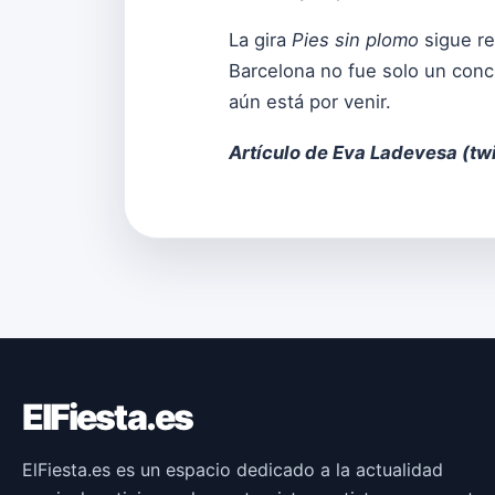
La gira
Pies sin plomo
sigue re
Barcelona no fue solo un conc
aún está por venir.
Artículo de Eva Ladevesa (
tw
ElFiesta.es
ElFiesta.es es un espacio dedicado a la actualidad