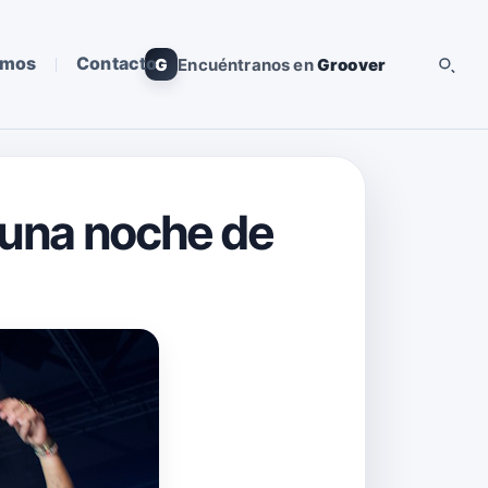
omos
Contacto
G
Encuéntranos en
Groover
: una noche de