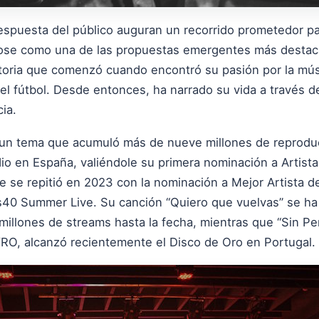
 respuesta del público auguran un recorrido prometedor p
ose como una de las propuestas emergentes más destac
toria que comenzó cuando encontró su pasión por la músi
del fútbol. Desde entonces, ha narrado su vida a través 
ia.
, un tema que acumuló más de nueve millones de reproducc
adio en España, valiéndole su primera nominación a Artis
se repitió en 2023 con la nominación a Mejor Artista del
os40 Summer Live. Su canción “Quiero que vuelvas” se h
millones de streams hasta la fecha, mientras que “Sin P
RO, alcanzó recientemente el Disco de Oro en Portugal.