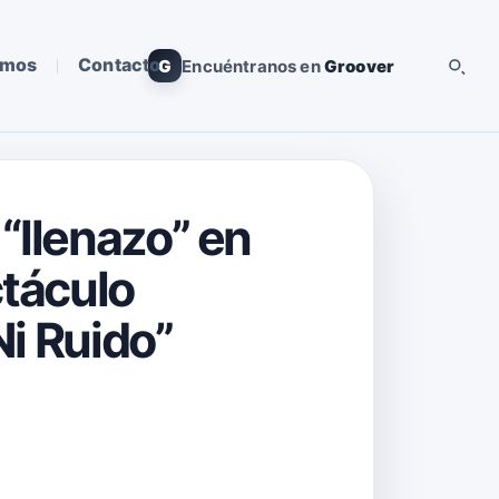
omos
Contacto
G
Encuéntranos en
Groover
“llenazo” en
ctáculo
Ni Ruido”