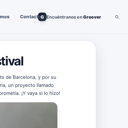
omos
Contacto
G
Encuéntranos en
Groover
tival
rts de Barcelona, y por su
ria, un proyecto llamado
ometía. ¡Y vaya si lo hizo!