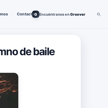
omos
Contacto
G
Encuéntranos en
Groover
mno de baile