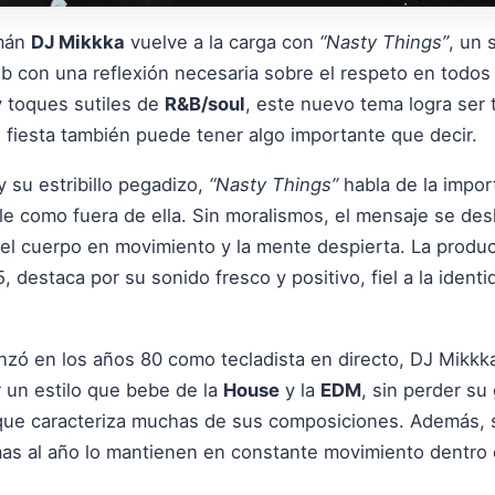
emán
DJ Mikkka
vuelve a la carga con
“Nasty Things”
, un 
b con una reflexión necesaria sobre el respeto en todos 
y toques sutiles de
R&B/soul
, este nuevo tema logra ser 
fiesta también puede tener algo importante que decir.
y su estribillo pegadizo,
“Nasty Things”
habla de la impor
ile como fuera de ella. Sin moralismos, el mensaje se des
el cuerpo en movimiento y la mente despierta. La produc
 destaca por su sonido fresco y positivo, fiel a la ident
zó en los años 80 como tecladista en directo, DJ Mikkka
r un estilo que bebe de la
House
y la
EDM
, sin perder su
que caracteriza muchas de sus composiciones. Además, su
mas al año lo mantienen en constante movimiento dentro 