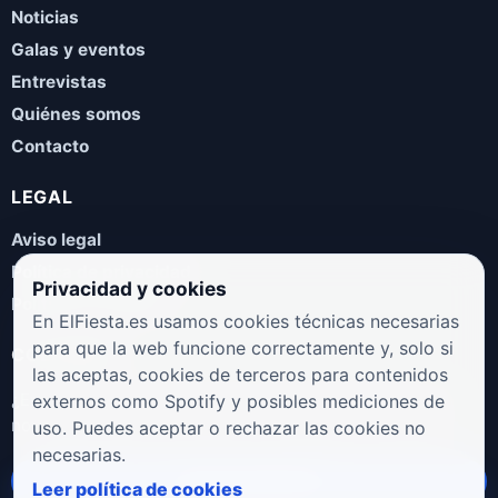
Noticias
Galas y eventos
Entrevistas
Quiénes somos
Contacto
LEGAL
Aviso legal
Política de privacidad
Privacidad y cookies
Política de cookies
En ElFiesta.es usamos cookies técnicas necesarias
para que la web funcione correctamente y, solo si
COLABORA
las aceptas, cookies de terceros para contenidos
¿Eres artista, manager, sello o promotor? Envíanos tus
externos como Spotify y posibles mediciones de
novedades, galas, entrevistas o propuestas musicales.
uso. Puedes aceptar o rechazar las cookies no
necesarias.
Enviar propuesta
Leer política de cookies