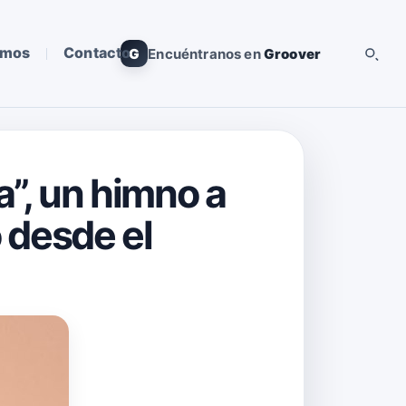
omos
Contacto
G
Encuéntranos en
Groover
”, un himno a
o desde el