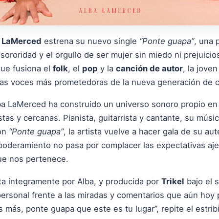
 LaMerced
estrena su nuevo single
“Ponte guapa”
, una 
a sororidad y el orgullo de ser mujer sin miedo ni prejuic
que fusiona el
folk
, el
pop
y la
canción de autor
, la joven
as voces más prometedoras de la nueva generación de c
a LaMerced ha construido un universo sonoro propio en e
as y cercanas. Pianista, guitarrista y cantante, su músi
Con
“Ponte guapa”
, la artista vuelve a hacer gala de su au
mpoderamiento no pasa por complacer las expectativas aj
ue nos pertenece.
ta íntegramente por Alba, y producida por
Trikel
bajo el 
ersonal frente a las miradas y comentarios que aún hoy 
más, ponte guapa que este es tu lugar”, repite el estrib