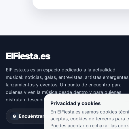
ElFiesta.es
ElFiesta.es es un espacio dedicado a la actualidad
musical: noticias, galas, entrevistas, artistas emergentes
lanzamientos y eventos. Un punto de encuentro para
quienes viven la música desde dentro y para quienes
disfrutan descubriendo nuevas propuestas.
Privacidad y cookies
En ElFiesta.es usamos cookies técni
Encuéntranos en
Groover
G
aceptas, cookies de terceros para 
Puedes aceptar o rechazar las cook