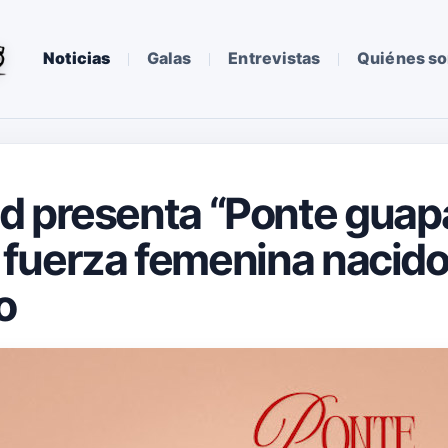
Noticias
Galas
Entrevistas
Quiénes s
 presenta “Ponte guapa
la fuerza femenina nacid
o