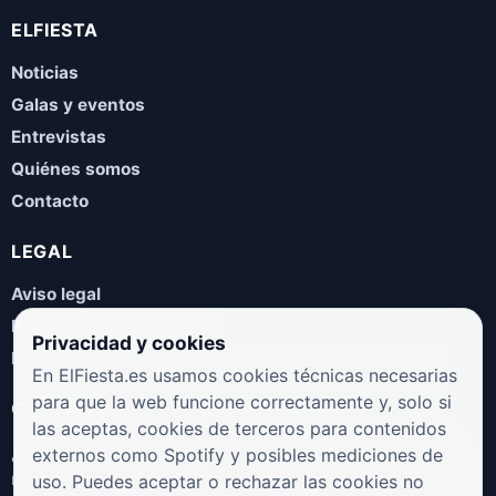
ELFIESTA
Noticias
Galas y eventos
Entrevistas
Quiénes somos
Contacto
LEGAL
Aviso legal
Política de privacidad
Privacidad y cookies
Política de cookies
En ElFiesta.es usamos cookies técnicas necesarias
para que la web funcione correctamente y, solo si
COLABORA
las aceptas, cookies de terceros para contenidos
¿Eres artista, manager, sello o promotor? Envíanos tus
externos como Spotify y posibles mediciones de
novedades, galas, entrevistas o propuestas musicales.
uso. Puedes aceptar o rechazar las cookies no