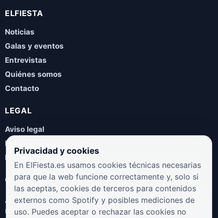
ELFIESTA
Noticias
Galas y eventos
Entrevistas
Quiénes somos
Contacto
LEGAL
Aviso legal
Política de privacidad
Privacidad y cookies
Política de cookies
En ElFiesta.es usamos cookies técnicas necesarias
para que la web funcione correctamente y, solo si
COLABORA
las aceptas, cookies de terceros para contenidos
¿Eres artista, manager, sello o promotor? Envíanos tus
externos como Spotify y posibles mediciones de
novedades, galas, entrevistas o propuestas musicales.
uso. Puedes aceptar o rechazar las cookies no