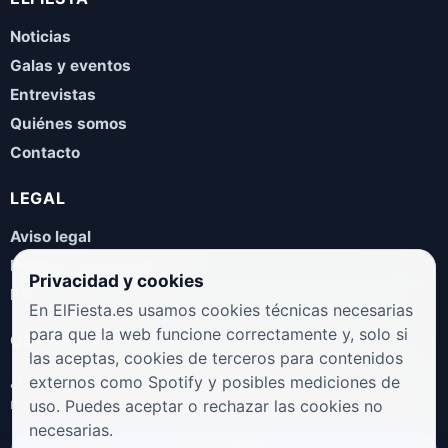
Noticias
Galas y eventos
Entrevistas
Quiénes somos
Contacto
LEGAL
Aviso legal
Política de privacidad
Privacidad y cookies
Política de cookies
En ElFiesta.es usamos cookies técnicas necesarias
para que la web funcione correctamente y, solo si
COLABORA
las aceptas, cookies de terceros para contenidos
¿Eres artista, manager, sello o promotor? Envíanos tus
externos como Spotify y posibles mediciones de
novedades, galas, entrevistas o propuestas musicales.
uso. Puedes aceptar o rechazar las cookies no
necesarias.