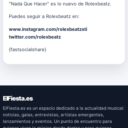
"Nada Que Hacer" es lo nuevo de Rolexbeatz.
Puedes seguir a Rolexbeatz en:
www.instagram.com/rolexbeatzsti
twitter.com/rolexbeatz
{fastsocialshare}
ElFiesta.es
ElFiesta.es es un espacio dedicado a la actualidad musical:
noticias, galas, entrevistas, artistas emergentes,
lanzamientos y eventos. Un punto de encuentro para
quienes viven la música desde dentro y para quienes