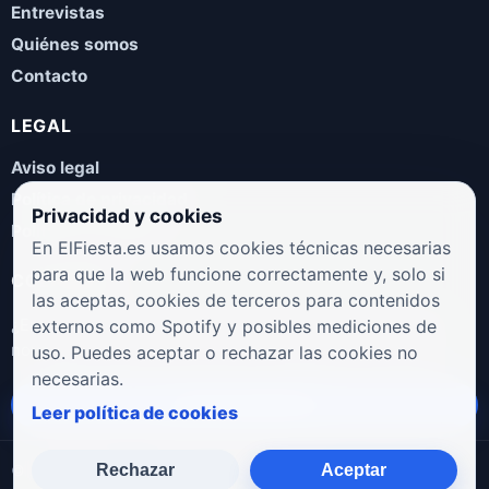
Entrevistas
Quiénes somos
Contacto
LEGAL
Aviso legal
Política de privacidad
Privacidad y cookies
Política de cookies
En ElFiesta.es usamos cookies técnicas necesarias
para que la web funcione correctamente y, solo si
COLABORA
las aceptas, cookies de terceros para contenidos
¿Eres artista, manager, sello o promotor? Envíanos tus
externos como Spotify y posibles mediciones de
novedades, galas, entrevistas o propuestas musicales.
uso. Puedes aceptar o rechazar las cookies no
necesarias.
Enviar propuesta
Leer política de cookies
Rechazar
Aceptar
© 2026 ElFiesta.es
Noticias · Galas · Entrevistas · Música