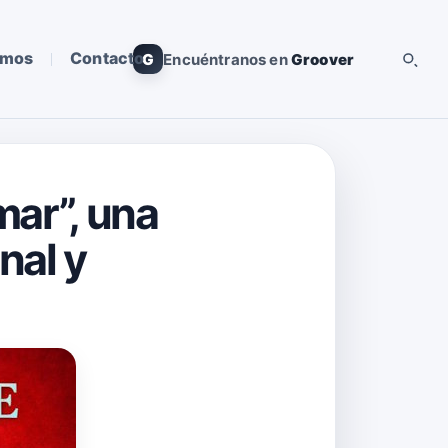
omos
Contacto
G
Encuéntranos en
Groover
mar”, una
nal y