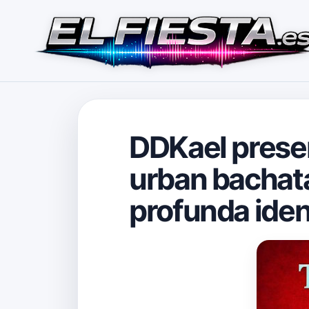
DDKael presen
urban bachata
profunda iden