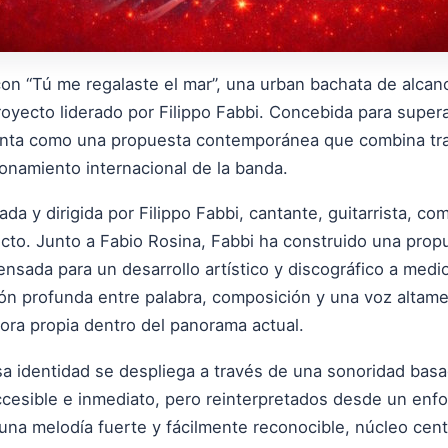
on “Tú me regalaste el mar”, una urban bachata de alcanc
proyecto liderado por Filippo Fabbi. Concebida para supera
senta como una propuesta contemporánea que combina tra
onamiento internacional de la banda.
a y dirigida por Filippo Fabbi, cantante, guitarrista, co
yecto. Junto a Fabio Rosina, Fabbi ha construido una prop
ensada para un desarrollo artístico y discográfico a medio
ción profunda entre palabra, composición y una voz altam
ora propia dentro del panorama actual.
sa identidad se despliega a través de una sonoridad basad
ccesible e inmediato, pero reinterpretados desde un enf
 una melodía fuerte y fácilmente reconocible, núcleo cen