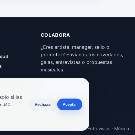
COLABORA
¿Eres artista, manager, sello o
promotor? Envíanos tus novedades,
idad
galas, entrevistas o propuestas
s
musicales.
Enviar propuesta
olo si las
 uso.
Rechazar
Aceptar
Noticias · Galas · Entrevistas · Música