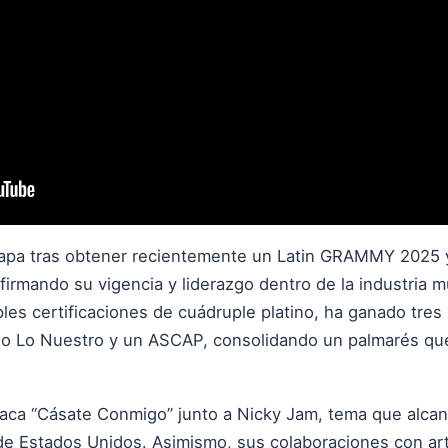
 etapa tras obtener recientemente un Latin GRAMMY 2025
irmando su vigencia y liderazgo dentro de la industria mus
ples certificaciones de cuádruple platino, ha ganado tre
o Lo Nuestro y un ASCAP, consolidando un palmarés que 
aca “Cásate Conmigo” junto a Nicky Jam, tema que alcan
 de Estados Unidos. Asimismo, sus colaboraciones con ar