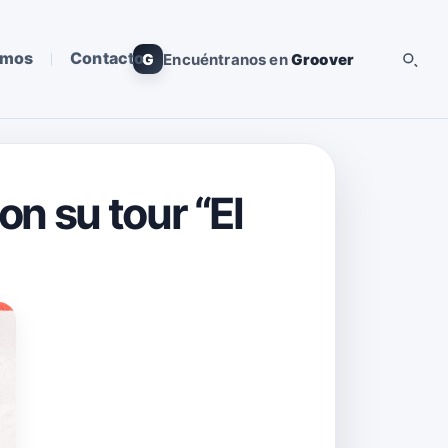
omos
Contacto
G
Encuéntranos en
Groover
n su tour “El