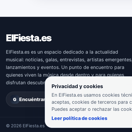
ElFiesta.es
ElFiesta.es es un espacio dedicado a la actualidad
musical: noticias, galas, entrevistas, artistas emergentes
lanzamientos y eventos. Un punto de encuentro para
quienes viven la música desde dentro y para quienes
disfrutan descubriendo nuevas propuestas.
Privacidad y cookies
En ElFiesta.es usamos cookies técni
Encuéntranos en
Groover
G
aceptas, cookies de terceros para 
Puedes aceptar o rechazar las cook
Leer política de cookies
© 2026 ElFiesta.es