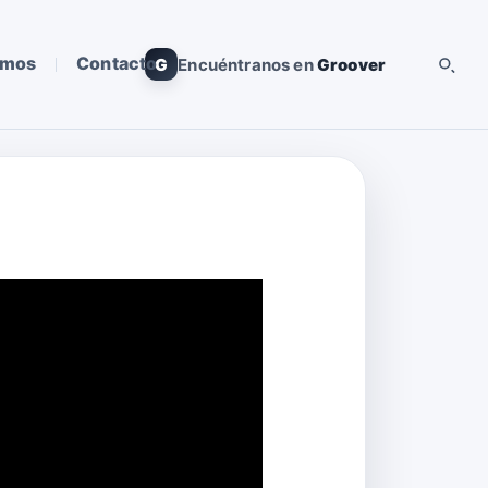
omos
Contacto
G
Encuéntranos en
Groover