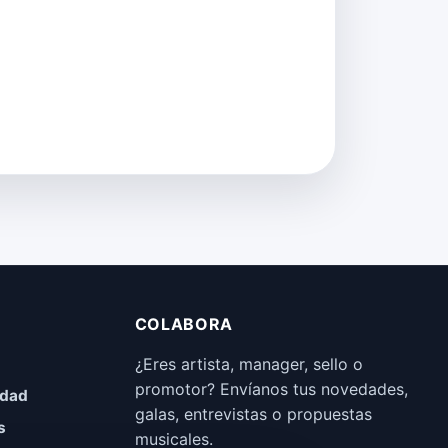
COLABORA
¿Eres artista, manager, sello o
promotor? Envíanos tus novedades,
idad
galas, entrevistas o propuestas
s
musicales.