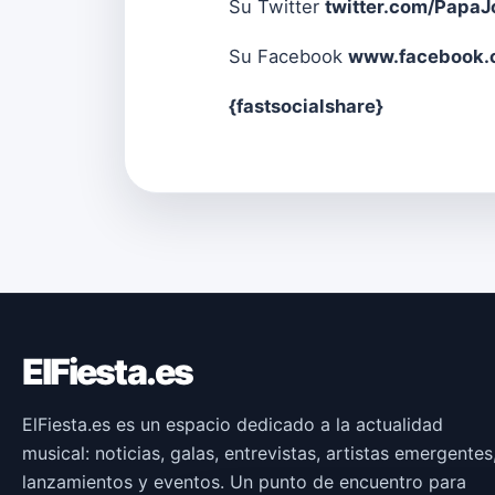
Su Twitter
twitter.com/PapaJ
Su Facebook
www.facebook.c
{fastsocialshare}
ElFiesta.es
ElFiesta.es es un espacio dedicado a la actualidad
musical: noticias, galas, entrevistas, artistas emergentes
lanzamientos y eventos. Un punto de encuentro para