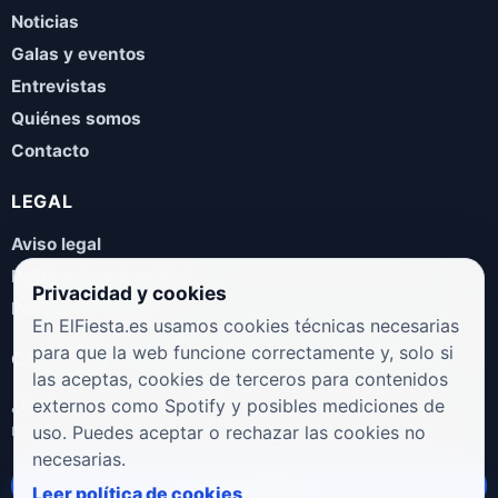
Noticias
Galas y eventos
Entrevistas
Quiénes somos
Contacto
LEGAL
Aviso legal
Política de privacidad
Privacidad y cookies
Política de cookies
En ElFiesta.es usamos cookies técnicas necesarias
para que la web funcione correctamente y, solo si
COLABORA
las aceptas, cookies de terceros para contenidos
¿Eres artista, manager, sello o promotor? Envíanos tus
externos como Spotify y posibles mediciones de
novedades, galas, entrevistas o propuestas musicales.
uso. Puedes aceptar o rechazar las cookies no
necesarias.
Enviar propuesta
Leer política de cookies