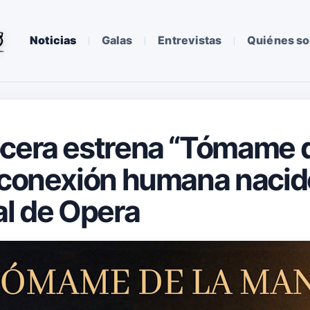
Noticias
Galas
Entrevistas
Quiénes s
cera estrena “Tómame d
 conexión humana nacid
al de Opera