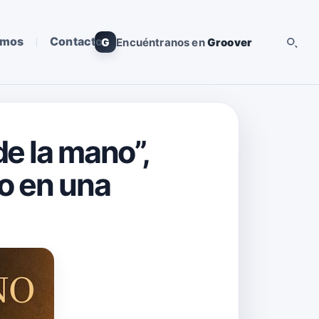
omos
Contacto
G
Encuéntranos en
Groover
e la mano”,
o en una