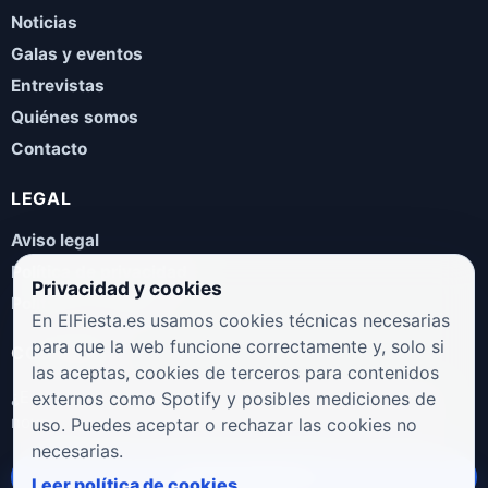
Noticias
Galas y eventos
Entrevistas
Quiénes somos
Contacto
LEGAL
Aviso legal
Política de privacidad
Privacidad y cookies
Política de cookies
En ElFiesta.es usamos cookies técnicas necesarias
para que la web funcione correctamente y, solo si
COLABORA
las aceptas, cookies de terceros para contenidos
¿Eres artista, manager, sello o promotor? Envíanos tus
externos como Spotify y posibles mediciones de
novedades, galas, entrevistas o propuestas musicales.
uso. Puedes aceptar o rechazar las cookies no
necesarias.
Enviar propuesta
Leer política de cookies