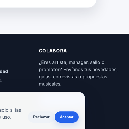
COLABORA
¿Eres artista, manager, sello o
promotor? Envíanos tus novedades,
idad
galas, entrevistas o propuestas
s
musicales.
Enviar propuesta
olo si las
 uso.
Rechazar
Aceptar