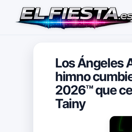
Los Ángeles Az
himno cumbier
2026™ que cel
Tainy