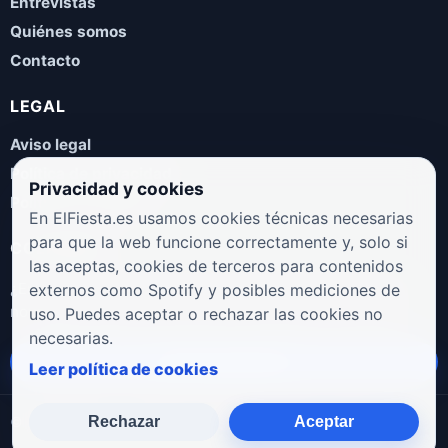
Entrevistas
Quiénes somos
Contacto
LEGAL
Aviso legal
Política de privacidad
Privacidad y cookies
Política de cookies
En ElFiesta.es usamos cookies técnicas necesarias
para que la web funcione correctamente y, solo si
COLABORA
las aceptas, cookies de terceros para contenidos
¿Eres artista, manager, sello o promotor? Envíanos tus
externos como Spotify y posibles mediciones de
novedades, galas, entrevistas o propuestas musicales.
uso. Puedes aceptar o rechazar las cookies no
necesarias.
Enviar propuesta
Leer política de cookies
Rechazar
Aceptar
© 2026 ElFiesta.es
Noticias · Galas · Entrevistas · Música