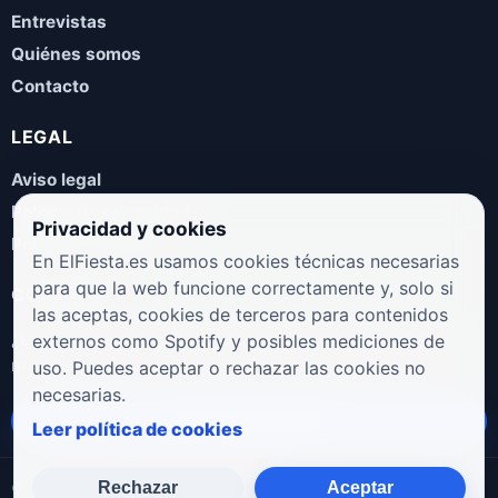
Entrevistas
Quiénes somos
Contacto
LEGAL
Aviso legal
Política de privacidad
Privacidad y cookies
Política de cookies
En ElFiesta.es usamos cookies técnicas necesarias
para que la web funcione correctamente y, solo si
COLABORA
las aceptas, cookies de terceros para contenidos
¿Eres artista, manager, sello o promotor? Envíanos tus
externos como Spotify y posibles mediciones de
novedades, galas, entrevistas o propuestas musicales.
uso. Puedes aceptar o rechazar las cookies no
necesarias.
Enviar propuesta
Leer política de cookies
Rechazar
Aceptar
© 2026 ElFiesta.es
Noticias · Galas · Entrevistas · Música