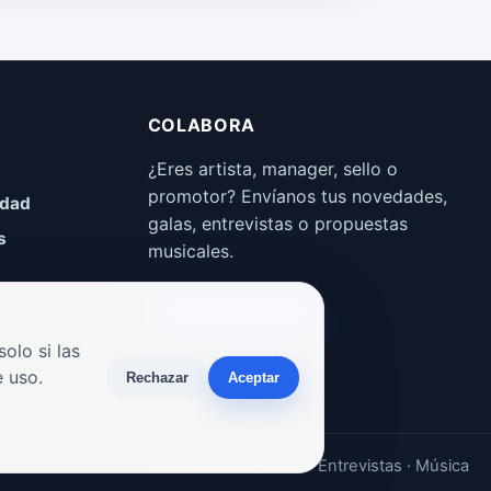
COLABORA
¿Eres artista, manager, sello o
promotor? Envíanos tus novedades,
idad
galas, entrevistas o propuestas
s
musicales.
Enviar propuesta
olo si las
 uso.
Rechazar
Aceptar
Noticias · Galas · Entrevistas · Música