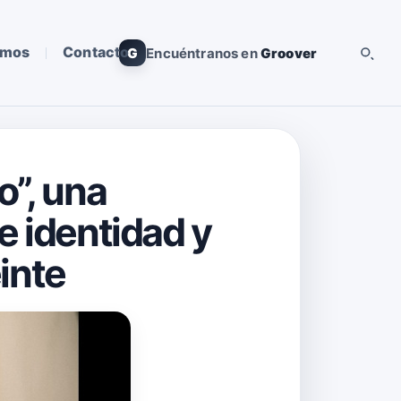
omos
Contacto
G
Encuéntranos en
Groover
o”, una
e identidad y
einte