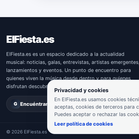
ElFiesta.es
ElFiesta.es es un espacio dedicado a la actualidad
musical: noticias, galas, entrevistas, artistas emergentes
lanzamientos y eventos. Un punto de encuentro para
quienes viven la música desde dentro y para quienes
disfrutan descubriendo nuevas propuestas.
Privacidad y cookies
En ElFiesta.es usamos cookies técni
Encuéntranos en
Groover
G
aceptas, cookies de terceros para 
Puedes aceptar o rechazar las cook
Leer política de cookies
© 2026 ElFiesta.es