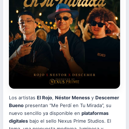
Los artistas
El Rojo
,
Néstor Meness
y
Descemer
Bueno
presentan “Me Perdí en Tu Mirada”, su
nuevo sencillo ya disponible en
plataformas
digitales
bajo el sello Nexus Prime Studios. El
tema, una propuesta moderna, luminosa y