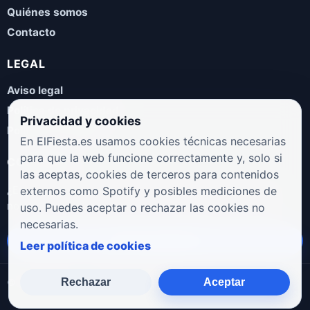
Quiénes somos
Contacto
LEGAL
Aviso legal
Política de privacidad
Privacidad y cookies
Política de cookies
En ElFiesta.es usamos cookies técnicas necesarias
para que la web funcione correctamente y, solo si
COLABORA
las aceptas, cookies de terceros para contenidos
¿Eres artista, manager, sello o promotor? Envíanos tus
externos como Spotify y posibles mediciones de
novedades, galas, entrevistas o propuestas musicales.
uso. Puedes aceptar o rechazar las cookies no
necesarias.
Enviar propuesta
Leer política de cookies
Rechazar
Aceptar
© 2026 ElFiesta.es
Noticias · Galas · Entrevistas · Música