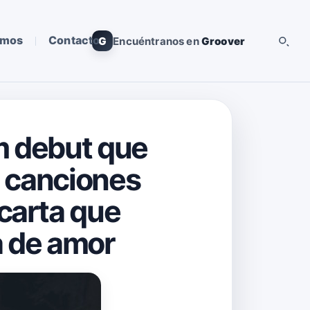
omos
Contacto
G
Encuéntranos en
Groover
m debut que
e canciones
carta que
ia de amor