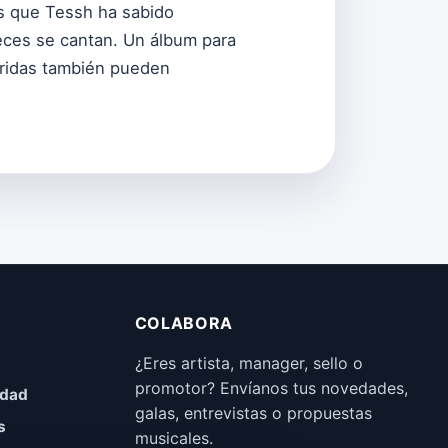
is que Tessh ha sabido
veces se cantan. Un álbum para
heridas también pueden
COLABORA
¿Eres artista, manager, sello o
promotor? Envíanos tus novedades,
idad
galas, entrevistas o propuestas
s
musicales.