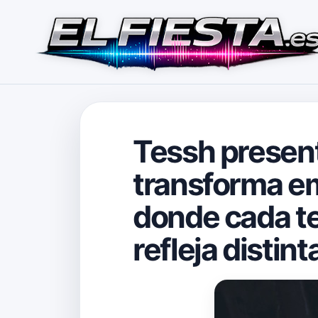
Tessh present
transforma em
donde cada t
refleja distin