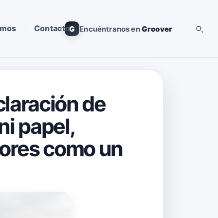
omos
Contacto
G
Encuéntranos en
Groover
claración de
ni papel,
dores como un