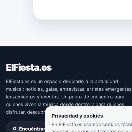
ElFiesta.es
ElFiesta.es es un espacio dedicado a la actualidad
musical: noticias, galas, entrevistas, artistas emergentes
lanzamientos y eventos. Un punto de encuentro para
quienes viven la música desde dentro y para quienes
disfrutan descubriendo nuevas propuestas.
Privacidad y cookies
En ElFiesta.es usamos cookies técni
Encuéntranos en
Groover
G
aceptas, cookies de terceros para 