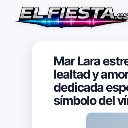
Mar Lara estr
lealtad y amo
dedicada esp
símbolo del v