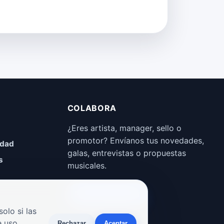
COLABORA
¿Eres artista, manager, sello o
promotor? Envíanos tus novedades,
idad
galas, entrevistas o propuestas
s
musicales.
Enviar propuesta
olo si las
 uso.
Rechazar
Aceptar