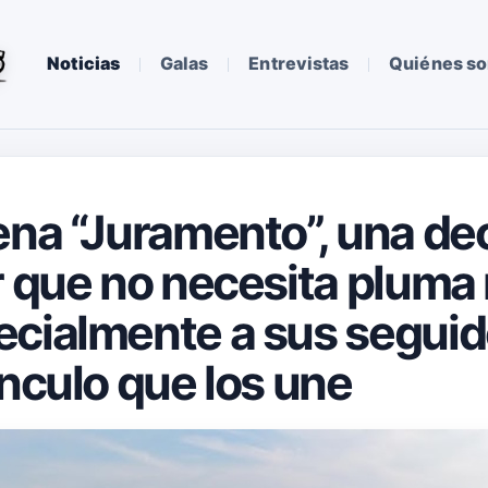
Noticias
Galas
Entrevistas
Quiénes s
ena “Juramento”, una de
r que no necesita pluma 
ecialmente a sus segui
ínculo que los une