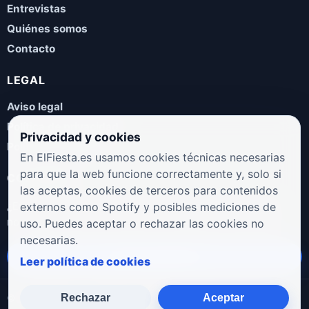
Entrevistas
Quiénes somos
Contacto
LEGAL
Aviso legal
Política de privacidad
Privacidad y cookies
Política de cookies
En ElFiesta.es usamos cookies técnicas necesarias
para que la web funcione correctamente y, solo si
COLABORA
las aceptas, cookies de terceros para contenidos
¿Eres artista, manager, sello o promotor? Envíanos tus
externos como Spotify y posibles mediciones de
novedades, galas, entrevistas o propuestas musicales.
uso. Puedes aceptar o rechazar las cookies no
necesarias.
Enviar propuesta
Leer política de cookies
Rechazar
Aceptar
© 2026 ElFiesta.es
Noticias · Galas · Entrevistas · Música