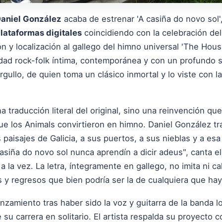
aniel González
acaba de estrenar 'A casiña do novo sol
lataformas digitales
coincidiendo con la celebración del 
 y localización al gallego del himno universal 'The House
ad rock-folk íntima, contemporánea y con un profundo se
rgullo, de quien toma un clásico inmortal y lo viste con l
a traducción literal del original, sino una reinvención que
ue los Animals convirtieron en himno. Daniel González tra
paisajes de Galicia, a sus puertos, a sus nieblas y a e
asiña do novo sol nunca aprendín a dicir adeus", canta e
la vez. La letra, íntegramente en gallego, no imita ni ca
 y regresos que bien podría ser la de cualquiera que haya
anzamiento tras haber sido la voz y guitarra de la banda
 de su carrera en solitario. El artista respalda su proyect