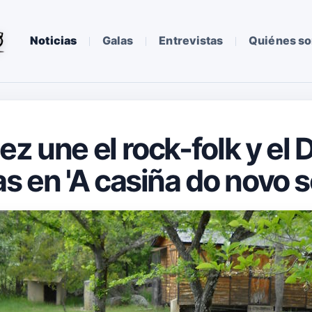
Noticias
Galas
Entrevistas
Quiénes s
z une el rock-folk y el D
s en 'A casiña do novo so