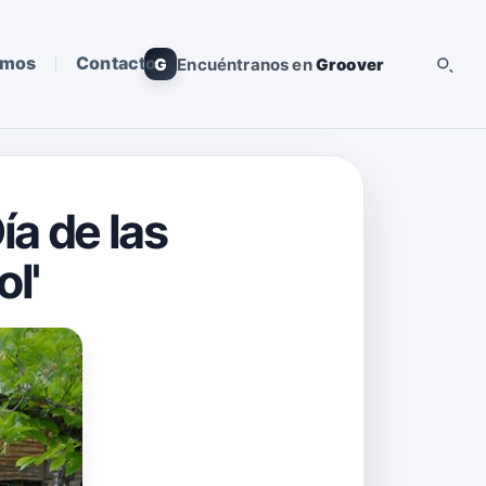
omos
Contacto
G
Encuéntranos en
Groover
ía de las
l'