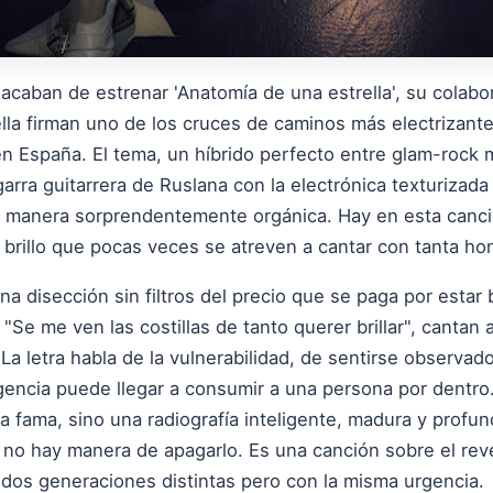
acaban de estrenar 'Anatomía de una estrella', su colabo
ella firman uno de los cruces de caminos más electrizant
 en España. El tema, un híbrido perfecto entre glam-roc
garra guitarrera de Ruslana con la electrónica texturiza
e manera sorprendentemente orgánica. Hay en esta canc
 brillo que pocas veces se atreven a cantar con tanta ho
na disección sin filtros del precio que se paga por estar b
Se me ven las costillas de tanto querer brillar", cantan 
 La letra habla de la vulnerabilidad, de sentirse observa
igencia puede llegar a consumir a una persona por dentro
la fama, sino una radiografía inteligente, madura y prof
 no hay manera de apagarlo. Es una canción sobre el reve
dos generaciones distintas pero con la misma urgencia.