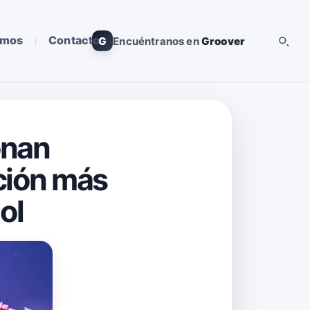
omos
Contacto
G
Encuéntranos en
Groover
onan
ación más
ol