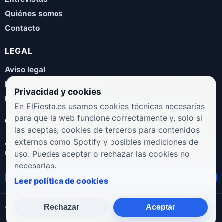
Quiénes somos
Contacto
LEGAL
Aviso legal
Política de privacidad
Privacidad y cookies
Política de cookies
En ElFiesta.es usamos cookies técnicas necesarias
para que la web funcione correctamente y, solo si
COLABORA
las aceptas, cookies de terceros para contenidos
¿Eres artista, manager, sello o promotor? Envíanos tus
externos como Spotify y posibles mediciones de
novedades, galas, entrevistas o propuestas musicales.
uso. Puedes aceptar o rechazar las cookies no
necesarias.
Enviar propuesta
Leer política de cookies
Rechazar
Aceptar
© 2026 ElFiesta.es
Noticias · Galas · Entrevistas · Música