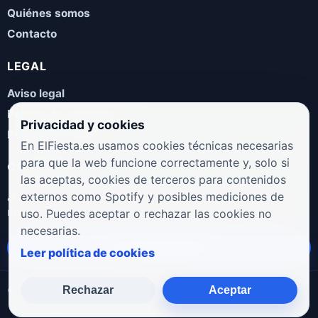
Quiénes somos
Contacto
LEGAL
Aviso legal
Política de privacidad
Privacidad y cookies
Política de cookies
En ElFiesta.es usamos cookies técnicas necesarias
para que la web funcione correctamente y, solo si
COLABORA
las aceptas, cookies de terceros para contenidos
¿Eres artista, manager, sello o promotor? Envíanos tus
externos como Spotify y posibles mediciones de
novedades, galas, entrevistas o propuestas musicales.
uso. Puedes aceptar o rechazar las cookies no
necesarias.
Enviar propuesta
Leer política de cookies
Rechazar
Aceptar
© 2026 ElFiesta.es
Noticias · Galas · Entrevistas · Música