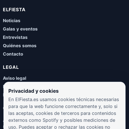
ELFIESTA
Noticias
Galas y eventos
Entrevistas
Quiénes somos
Contacto
LEGAL
Aviso legal
Política de privacidad
Privacidad y cookies
Política de cookies
En ElFiesta.es usamos cookies técnicas necesarias
para que la web funcione correctamente y, solo si
COLABORA
las aceptas, cookies de terceros para contenidos
¿Eres artista, manager, sello o promotor? Envíanos tus
externos como Spotify y posibles mediciones de
novedades, galas, entrevistas o propuestas musicales.
uso. Puedes aceptar o rechazar las cookies no