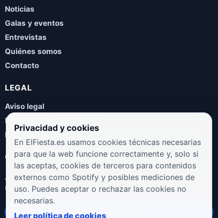
Noticias
Galas y eventos
Entrevistas
Quiénes somos
Contacto
LEGAL
Aviso legal
Política de privacidad
Privacidad y cookies
Política de cookies
En ElFiesta.es usamos cookies técnicas necesarias
para que la web funcione correctamente y, solo si
COLABORA
las aceptas, cookies de terceros para contenidos
¿Eres artista, manager, sello o promotor? Envíanos tus
externos como Spotify y posibles mediciones de
novedades, galas, entrevistas o propuestas musicales.
uso. Puedes aceptar o rechazar las cookies no
necesarias.
Enviar propuesta
Leer política de cookies