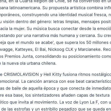
rena, en la Cuarta Región de Chile, se ha convertido en
ana latinoamericana. Su propuesta artística combina inf
mporáneos, construyendo una identidad musical fresca, no
su visión dentro del género: letras limpias, mensajes posi
hacia la mujer. Su música busca conectar desde la emoció
postando por una narrativa más humana y cercana. Su cre
'Deja que el mundo se acabe', que supera los 50 millone
avagge, Katteyes, El Bai, Nickoog CLK y Marcianeke. Re
los Premios Junta, consolidando su posicionamiento como
la nueva ola urbana chilena.
e CRISMOLAVISION y Hell Kitty fusiona ritmos nostálgico
emocional. La canción arranca con ese beat característic
s de baile de aquella época y que conecta de inmediato
e esa base, los sintetizadores añaden capas de textura q
tico que invita al movimiento. La voz de Lyon La F, con 
de las estrofas y un estribillo pegadizo que se queda en