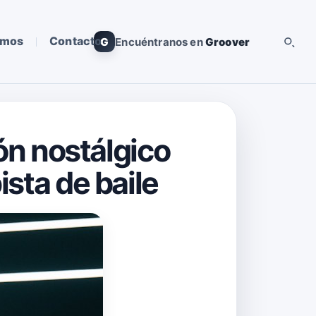
omos
Contacto
G
Encuéntranos en
Groover
tón nostálgico
ista de baile