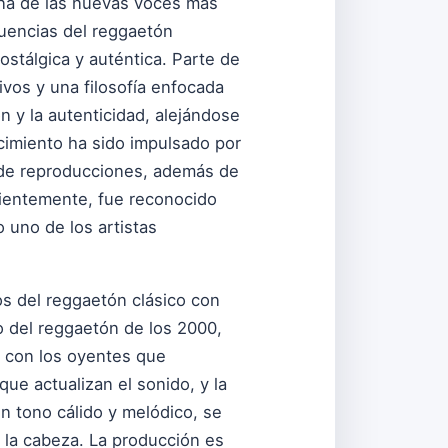
 una de las nuevas voces más
luencias del reggaetón
stálgica y auténtica. Parte de
tivos y una filosofía enfocada
n y la autenticidad, alejándose
cimiento ha sido impulsado por
s de reproducciones, además de
cientemente, fue reconocido
 uno de los artistas
s del reggaetón clásico con
o del reggaetón de los 2000,
 con los oyentes que
ue actualizan el sonido, y la
un tono cálido y melódico, se
 la cabeza. La producción es