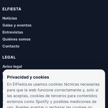
ELFIESTA
Noticias
Galas y eventos
Entrevistas
Quiénes somos
Contacto
LEGAL
Aviso legal
Política de privacidad
Privacidad y cookies
Política de cookies
En ElFiesta.es usamos cookies técnicas necesarias
para que la web funcione correctamente y, solo si
COLABORA
las aceptas, cookies de terceros para contenidos
¿Eres artista, manager, sello o promotor? Envíanos tus
externos como Spotify y posibles mediciones de
novedades, galas, entrevistas o propuestas musicales.
uso. Puedes aceptar o rechazar las cookies no