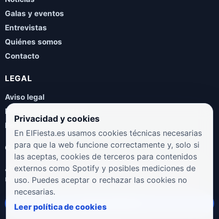
Galas y eventos
Entrevistas
Quiénes somos
Contacto
LEGAL
Aviso legal
Política de privacidad
Privacidad y cookies
Política de cookies
En ElFiesta.es usamos cookies técnicas necesarias
para que la web funcione correctamente y, solo si
COLABORA
las aceptas, cookies de terceros para contenidos
¿Eres artista, manager, sello o promotor? Envíanos tus
externos como Spotify y posibles mediciones de
novedades, galas, entrevistas o propuestas musicales.
uso. Puedes aceptar o rechazar las cookies no
necesarias.
Enviar propuesta
Leer política de cookies