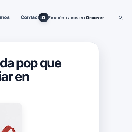
omos
Contacto
G
Encuéntranos en
Groover
ada pop que
iar en