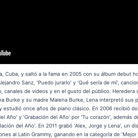
, Cuba, y saltó a la fama en 2005 con su álbum debut h
ejandro Sanz, 'Puedo jurarlo' y 'Qué sería de mí', canci
o, canales de videos y en el gusto del público. Heredera d
a Burke y su madre Malena Burke, Lena interpretó sus p
y estudió once años de piano clásico. En 2006 recibió do
l Año' y 'Grabación del Año' por 'Tu corazón', además 
ación del Año'. En 2011 grabó 'Alex, Jorge y Lena', un 
ones al Latin Grammy, ganando en la categoría de 'Mejo