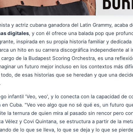
anista y actriz cubana ganadora del Latin Grammy, acaba d
as digitales
, y con él ofrece una balada pop que profundi
rante, inspirada en su propia historia familiar y dedicad
arca un hito en su carrera discográfica independiente al 
cargo de la Budapest Scoring Orchestra, es una reflexión
aginar un futuro mejor incluso en los contextos más difí
l todo, de esas historias que se heredan y que una decid
.
ego infantil 'Veo, veo', y lo conecta con la capacidad de 
a en Cuba. "Veo veo algo que no sé qué es, un futuro qu
e la ternura de quien mira al pasado sin rencor pero con
a Vélez y Covi Quintana, se estructura a partir de la metá
lando de lo que se lleva, lo que se deja y lo que se pierd