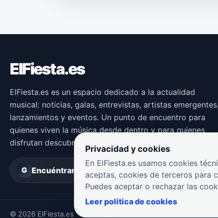
ElFiesta.es
ElFiesta.es es un espacio dedicado a la actualidad
musical: noticias, galas, entrevistas, artistas emergentes
lanzamientos y eventos. Un punto de encuentro para
quienes viven la música desde dentro y para quienes
disfrutan descubriendo nuevas propuestas.
Privacidad y cookies
En ElFiesta.es usamos cookies técni
Encuéntranos en
Groover
G
aceptas, cookies de terceros para 
Puedes aceptar o rechazar las cook
Leer política de cookies
© 2026 ElFiesta.es