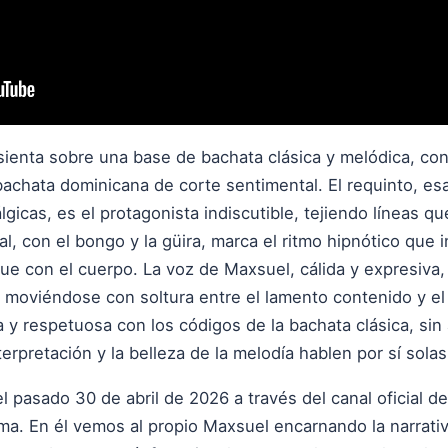
sienta sobre una base de bachata clásica y melódica, con
 bachata dominicana de corte sentimental. El requinto, es
icas, es el protagonista indiscutible, tejiendo líneas qu
l, con el bongo y la güira, marca el ritmo hipnótico que i
ue con el cuerpo. La voz de Maxsuel, cálida y expresiva,
a, moviéndose con soltura entre el lamento contenido y el 
 y respetuosa con los códigos de la bachata clásica, sin a
erpretación y la belleza de la melodía hablen por sí solas
 el pasado 30 de abril de 2026 a través del canal oficial de
tema. En él vemos al propio Maxsuel encarnando la narrat