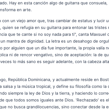
sado. Hay en esta canción algo de guitarra que consuela
ansforma en arte.
 con un viejo amor que, tras cambiar de estatus y lucir u
e, quien se refugia en su guitarra para entonar las tristes
cia que te cante si no soy nada para ti", canta Maxsuel co
un mantra de dignidad. La letra es un desahogo de orgul
 por alguien que un día fue importante, la propia valía 
lica ni de rencor vengativo, sino de aceptación: la de q
veces lo más sano es seguir adelante, con la cabeza alta
go, República Dominicana, y actualmente reside en Bos
 salsa y la música tropical, y define su filosofía como l
ndo siempre la ley de Dios y la tierra, y haciendo lo cor
 de que todos somos iguales ante Dios. 'Rechazado' es el
 que no busca grandilocuencias, sino conectar desde la