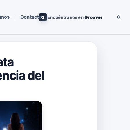
omos
Contacto
G
Encuéntranos en
Groover
ata
encia del