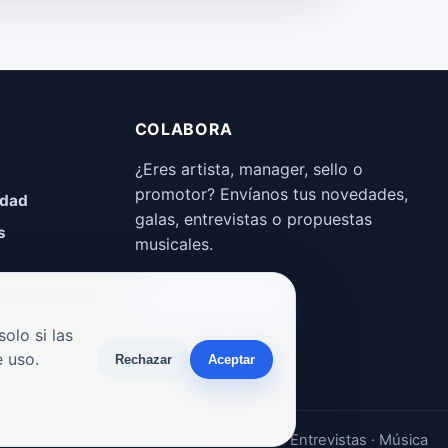
COLABORA
¿Eres artista, manager, sello o
promotor? Envíanos tus novedades,
idad
galas, entrevistas o propuestas
s
musicales.
Enviar propuesta
olo si las
 uso.
Rechazar
Aceptar
Noticias · Galas · Entrevistas · Música