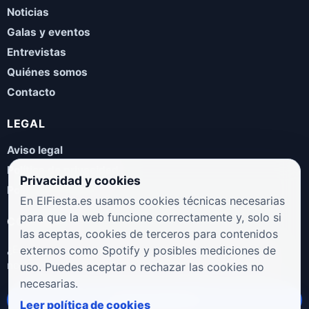
Noticias
Galas y eventos
Entrevistas
Quiénes somos
Contacto
LEGAL
Aviso legal
Política de privacidad
Privacidad y cookies
Política de cookies
En ElFiesta.es usamos cookies técnicas necesarias
para que la web funcione correctamente y, solo si
COLABORA
las aceptas, cookies de terceros para contenidos
¿Eres artista, manager, sello o promotor? Envíanos tus
externos como Spotify y posibles mediciones de
novedades, galas, entrevistas o propuestas musicales.
uso. Puedes aceptar o rechazar las cookies no
necesarias.
Enviar propuesta
Leer política de cookies